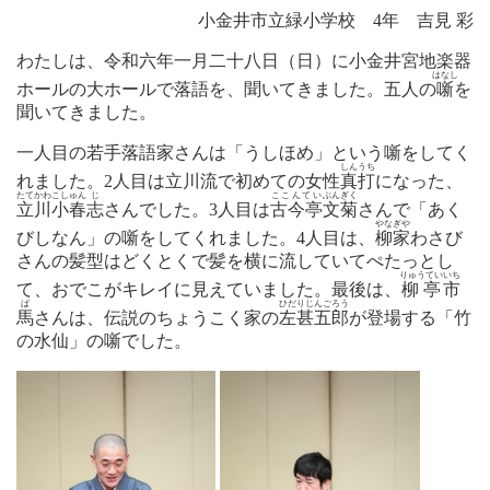
小金井市立緑小学校 4年 吉見 彩
わたしは、令和六年一月二十八日（日）に小金井宮地楽器
はなし
ホールの大ホールで落語を、聞いてきました。五人の
噺
を
聞いてきました。
一人目の若手落語家さんは「うしほめ」という噺をしてく
しんうち
れました。2人目は立川流で初めての女性
真打
になった、
たてかわ
こしゅん
じ
ここんてい
ぶん
ぎく
立川
小春
志
さんでした。3人目は
古今亭
文
菊
さんで「あく
やなぎや
びしなん」の噺をしてくれました。4人目は、
柳家
わさび
さんの髪型はどくとくで髪を横に流していてぺたっとし
りゅうてい
いち
て、おでこがキレイに見えていました。最後は、
柳亭
市
ば
ひだりじんごろう
馬
さんは、伝説のちょうこく家の
左甚五郎
が登場する「竹
の水仙」の噺でした。