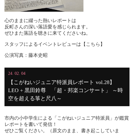
心のままに綴った熱いレポートは
反町さんの深い落語愛を感じられます。
ぜひまた落語を聴きに来てくださいね。
スタッフによるイベントレビューは【
こちら
】
公演写真：藤本史昭
24. 02. 04
【こがねいジュニア特派員レポート vol.28】
LEO + 黒田鈴尊 「超・邦楽コンサート」 ～時
空を超える箏と尺八～
市内の小中学生による「こがねいジュニア特派員」が鑑賞
レポートを書いて発信！
ぜひご覧ください。（原文のまま、書き起こしていま