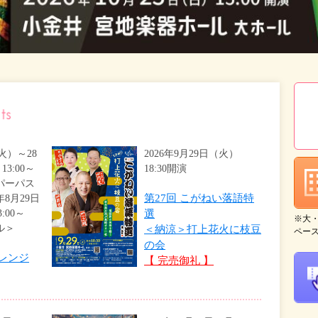
（火）～28
2026年9月29日（火）
3:00～
18:30開演
チパーパス
第27回 こがねい落語特
年8月29日
:00～
選
※大
ル＞
＜納涼＞打上花火に枝豆
ペー
の会
レンジ
【 完売御礼 】