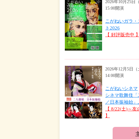
2026年10月2
15:00開演
こがねいガラ・
ト2026
【 好評販売中 
2026年12月5
14:00開演
こがねいシネマ
シネマ歌舞伎「
／日本振袖始」
【 8/22(土)～
】