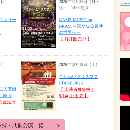
5日（日）
2026年11月23日（月・
※チケ
祝） 14:00開演
コンサー
GAME MUSIC on
BRASS～遥かなる冒険
】
の世界へ～
【 好評販売中 】
日（土）
2026年12月19日（土）
こがねいクリスマス
STAGE 2026
二人藤娘
【 出演者募集中！
上映会
9/14(月)まで 】
友の会先行
主催・共催公演一覧