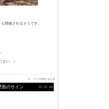
トも開催されるそうです。
分。
ださい ♪
ページTOPにもどる
 壁面のサイン
15. 02. 08