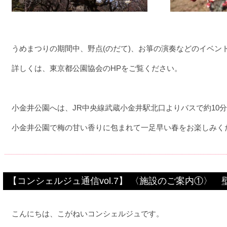
うめまつりの期間中、野点(のだて)、お箏の演奏などのイベン
詳しくは、
東京都公園協会のHP
をご覧ください。
小金井公園へは、JR中央線武蔵小金井駅北口よりバスで約10
小金井公園で梅の甘い香りに包まれて一足早い春をお楽しみく
【コンシェルジュ通信vol.7】 〈施設のご案内①〉
こんにちは、こがねいコンシェルジュです。