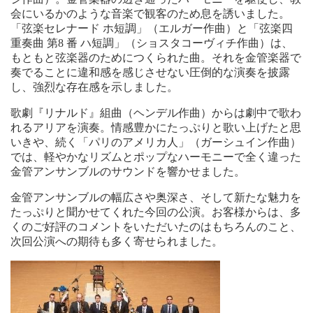
会にいるかのような音楽で観客のため息を誘いました。
「弦楽セレナード ホ短調」（エルガー作曲）と「弦楽四
重奏曲 第8 番 ハ短調」（ショスタコーヴィチ作曲）は、
もともと弦楽器のためにつくられた曲。それを金管楽器で
奏でることに違和感を感じさせない圧倒的な演奏を披露
し、強烈な存在感を示しました。
歌劇『リナルド』組曲（ヘンデル作曲）からは劇中で歌わ
れるアリアを演奏。情感豊かにたっぷりと歌い上げたと思
いきや、続く「パリのアメリカ人」（ガーシュイン作曲）
では、軽やかなリズムとポップなハーモニーで全く違った
金管アンサンブルのサウンドを響かせました。
金管アンサンブルの幅広さや奥深さ、そして新たな魅力を
たっぷりと聞かせてくれた今回の公演。お客様からは、多
くのご好評のコメントをいただいたのはもちろんのこと、
次回公演への期待も多く寄せられました。