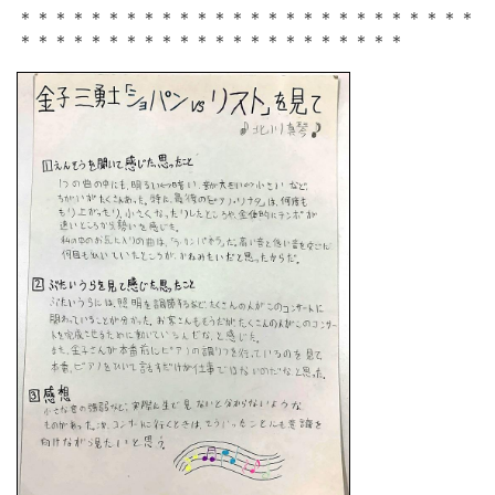
＊＊＊＊＊＊＊＊＊＊＊＊＊＊＊＊＊＊＊＊＊＊＊＊＊＊
＊＊＊＊＊＊＊＊＊＊＊＊＊＊＊＊＊＊＊＊＊＊