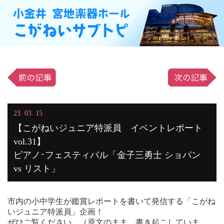
23. 03. 15
【こがねいジュニア特派員 イベントレポート
vol.31】
ピアノ･フェスティバル「金子三勇士 ショパン
vs リスト」
市内の小中学生が鑑賞レポートを書いて発信する「こがね
いジュニア特派員」企画！
ぜひご覧ください。（原文のまま、書き起こしていま