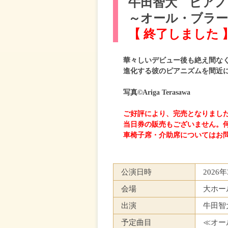
牛田智大 ピア
～オール・ブラ
【 終了しました 
華々しいデビュー後も絶え間な
進化する彼のピアニズムを間近
写真©Ariga Terasawa
ご好評により、完売となりまし
当日券の販売もございません。
車椅子席・介助席についてはお
公演日時
2026
会場
大ホー
出演
牛田智
予定曲目
≪オー