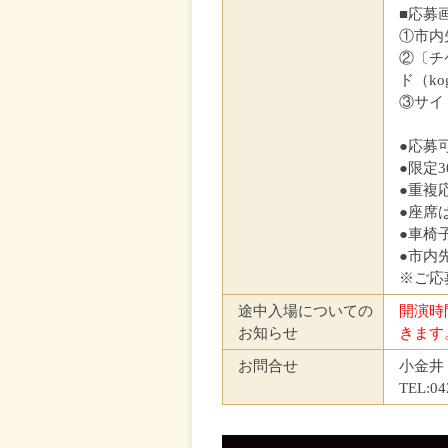
■応募
①市内
②〔チ
ド（ko
③サイ
●応募
●限定3
●重複
●座席
●車椅
●市内
※ご応
途中入場についての
開演時
お知らせ
きます
お問合せ
小金井
TEL: