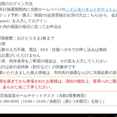
画面のログイン方法
先行抽選期間内に当館ホームページの
〔インターネットチケットシ
ケット予約・購入〕画面の[会員登録がお済の方はこちら]から、会員ID
ganei）を入力してログイン
ト内の画面の指示に従ってお申込み
可能枚数：おひとりさま2枚まで
0席
応募や入力不備、電話・FAX・往復ハガキでの申し込みは無効
はお選びいただけません
子席、同伴者席をご希望の場合は、その旨を入力してください
先行は友の会特典（割引など）の対象外です
募いただきました個人情報は、市内先行抽選ならびに当落結果の送
間を過ぎてから来場されたお客様は、演出の都合上、客席へのご案
。あらかじめご了承ください。
 宮地楽器ホールチケットデスク（当館2階事務室）
042-380-8099（10:00～19:00／休館日（第2･3火曜日）を除く）