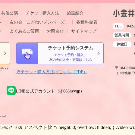
・共催公演
チケット購入方法
施設紹介
へ
友の会「こがねいメンバーズ」
各種料金表
042-
TEL
ド
よくあるご質問
お問合せ
サイトマップ
営業時間
休館日
チケット予約システム
チケット予約・購入、
ら
友の会の入会・更新はこちら
〒184-00
ルチパ
※チケット購入方法はこちら（PDF）
（JR中央線
）
LINE公式アカウント（@666hyvqp）
erved.
.25%; /* 16:9 アスペクト比 */ height: 0; overflow: hidden; } .video-wrapper