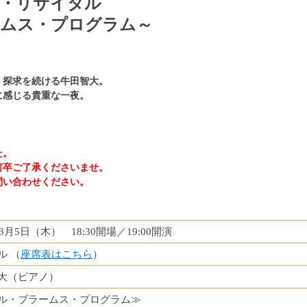
ノ・リサイタル
ームス・プログラム～
】
く探求を続ける牛田智大。
に感じる貴重な一夜。
た。
何卒ご了承くださいませ。
問い合わせください。
年3月5日（木） 18:30開場／19:00開演
ル （
座席表はこちら
）
大（ピアノ）
ル・ブラームス・プログラム≫