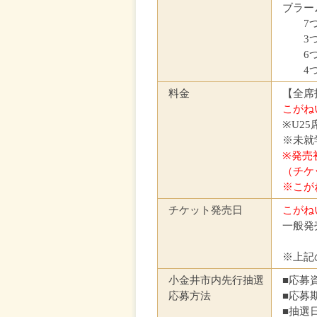
ブラー
7つの幻
3つの間
6つの
4つの
料金
【全席指
こがね
※U2
※未就
※発売
（チケ
※こが
チケット発売日
こがね
一般発売
※上記
小金井市内先行抽選
■応募
応募方法
■応募期
■抽選