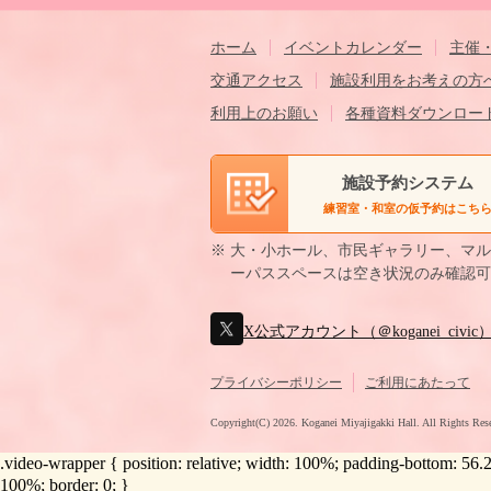
ホーム
イベントカレンダー
主催
交通アクセス
施設利用をお考えの方
利用上のお願い
各種資料ダウンロー
施設予約システム
練習室・和室の仮予約はこち
※ 大・小ホール、市民ギャラリー、マ
ーパススペースは空き状況のみ確認可
X公式アカウント（＠koganei_civic
プライバシーポリシー
ご利用にあたって
Copyright(C)
2026. Koganei Miyajigakki Hall. All Rights Res
.video-wrapper { position: relative; width: 100%; padding-bottom: 56
100%; border: 0; }