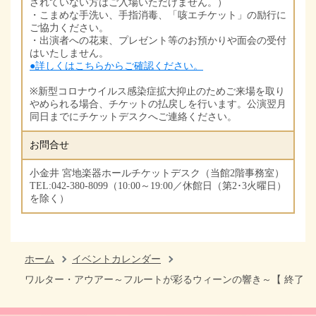
されていない方はご入場いただけません。）
・こまめな手洗い、手指消毒、「咳エチケット」の励行に
ご協力ください。
・出演者への花束、プレゼント等のお預かりや面会の受付
はいたしません。
●詳しくはこちらからご確認ください。
※新型コロナウイルス感染症拡大抑止のためご来場を取り
やめられる場合、チケットの払戻しを行います。公演翌月
同日までにチケットデスクへご連絡ください。
お問合せ
小金井 宮地楽器ホールチケットデスク（当館2階事務室）
TEL:042-380-8099（10:00～19:00／休館日（第2･3火曜日）
を除く）
ホーム
イベントカレンダー
ワルター・アウアー～フルートが彩るウィーンの響き～【 終了し