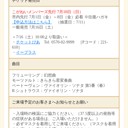
チケット発売日
こがねいメンバーズ先行 7月10日（日）
市内先行 7月1日（金）～8日（金）必着 ※往復ハガキ
【申込方法はこちら】
（抽選日：7/11）
一般発売 7月16日（土）
＜7/16（土）10:00より取扱い＞
・
チケットぴあ
Tel. 0570-02-9999 ［Pコード：221-
610］
・
イープラス
曲目
フリューリング：幻想曲
モーツァルト：きらきら星変奏曲
ベートーヴェン：ヴァイオリン・ソナタ 第5番《春》
R.シュトラウス：ヴァイオリン・ソナタ
ご来場予定のお客さまへお知らせとお願い
・入場時の検温にご協力ください。（37.5度以上の発熱等
の症状がある場合は、ご入場いただけません。）
・必ずマスクを着用してご来場ください。（マスクを着用