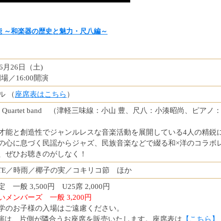
 ～和楽器の歴史と魅力・尺八編～
年6月26日（土)
開場／16:00開演
ル （
座席表はこちら
）
豊 Quartet band （津軽三味線：小山 豊、尺八：小湊昭尚、ピア
才能と創造性でジャンルレスな音楽活動を展開している4人の精鋭
の心に息づく民謡からジャズ、民族音楽などで綴る和×洋のコラボ
、ぜひお聴きのがしなく！
OTE／時雨／椰子の実／コキリコ節 ほか
 一般 3,500円 U25席 2,000円
いメンバーズ 一般 3,200円
学のお子様の入場はご遠慮ください。
演は、片側が隣合うお座席を販売いたします。座席表は
【こちら】