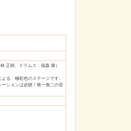
ノ：林 正樹、ドラムス：福森 康）
による、極彩色のステージです。
レーションは必聴！唯一無二の音