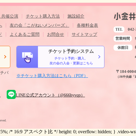
・共催公演
チケット購入方法
施設紹介
へ
友の会「こがねいメンバーズ」
各種料金表
042-
TEL
ド
よくあるご質問
お問合せ
サイトマップ
営業時間
休館日
チケット予約システム
チケット予約・購入、
ら
友の会の入会・更新はこちら
〒184-00
ルチパ
※チケット購入方法はこちら（PDF）
（JR中央線
）
LINE公式アカウント（@666hyvqp）
erved.
.25%; /* 16:9 アスペクト比 */ height: 0; overflow: hidden; } .video-wrapper