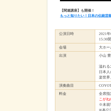
【関連講座】も開催！
もっと知りたい！日本の伝統芸能
公演日時
2021
15:30
会場
大ホー
出演
小山 
溢れる
日本人
楽世界
演奏曲目
COY
料金
全席指定
こがね
※未就
※本公