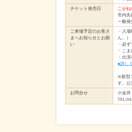
チケット発売日
こがね
市内先
一般発
ご来場予定のお客さ
・入場
まへお知らせとお願
ん。）
い
・必ず
・こま
・出演
●詳し
※新型
す。公
お問合せ
小金井
TEL: