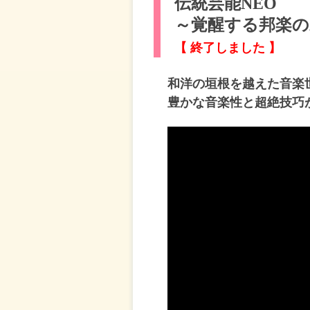
伝統芸能NEO
～覚醒する邦楽の
【 終了しました 】
和洋の垣根を越えた音楽
豊かな音楽性と超絶技巧