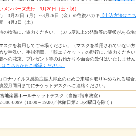
いメンバーズ先行 3月20日（土・祝）
行 3月22日（月）～3月26日（金）※往復ハガキ
【申込方法はこ
売 4月3日（土）
時の検温にご協力ください。（37.5度以上の発熱等の症状がある
マスクを着用してご来場ください。（マスクを着用されていない方
めな手洗い、手指消毒、「咳エチケット」の励行にご協力ください
者への花束、プレゼント等のお預かりや面会の受付はいたしません
くはこちらからご確認ください。
コロナウイルス感染症拡大抑止のためご来場を取りやめられる場合
演翌月同日までにチケットデスクへご連絡ください。
 宮地楽器ホールチケットデスク（当館2階事務室）
042-380-8099（10:00～19:00／休館日第2･3火曜日を除く）