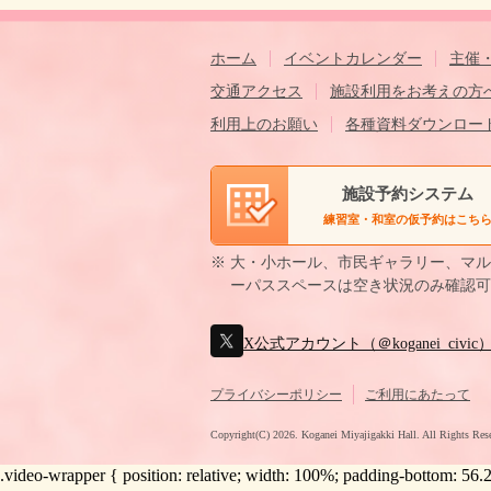
ホーム
イベントカレンダー
主催
交通アクセス
施設利用をお考えの方
利用上のお願い
各種資料ダウンロー
施設予約システム
練習室・和室の仮予約はこち
※ 大・小ホール、市民ギャラリー、マ
ーパススペースは空き状況のみ確認可
X公式アカウント（＠koganei_civic
プライバシーポリシー
ご利用にあたって
Copyright(C)
2026. Koganei Miyajigakki Hall. All Rights Res
.video-wrapper { position: relative; width: 100%; padding-bottom: 56