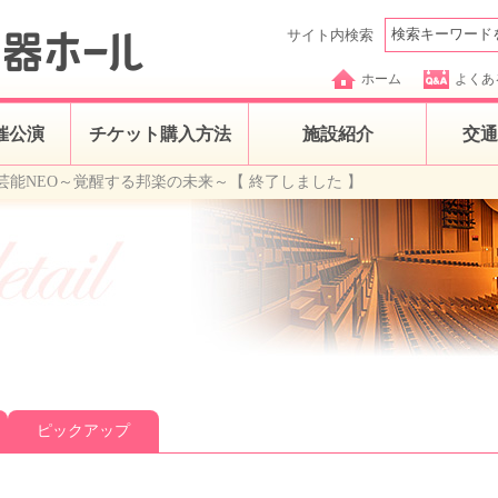
サイト内検索
ホーム
よくあ
催公演
チケット購入方法
施設紹介
交通
芸能NEO～覚醒する邦楽の未来～【 終了しました 】
ピックアップ