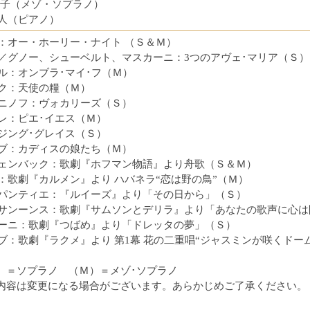
智子（メゾ・ソプラノ）
人（ピアノ）
：オー・ホーリー・ナイト （Ｓ＆Ｍ）
／グノー、シューベルト、マスカーニ：3つのアヴェ･マリア（Ｓ）
ル：オンブラ･マイ･フ（Ｍ）
ク：天使の糧（Ｍ）
ニノフ：ヴォカリーズ（Ｓ）
レ：ピエ･イエス（Ｍ）
ジング･グレイス（Ｓ）
ブ：カディスの娘たち（Ｍ）
ェンバック：歌劇『ホフマン物語』より舟歌（Ｓ＆Ｍ）
：歌劇『カルメン』より ハバネラ“恋は野の鳥”（Ｍ）
パンティエ：『ルイーズ』より「その日から」（Ｓ）
サンーンス：歌劇『サムソンとデリラ』より「あなたの歌声に心は
ーニ：歌劇『つばめ』より「ドレッタの夢」（Ｓ）
ブ：歌劇『ラクメ』より 第1幕 花の二重唱“ジャスミンが咲くドー
）＝ソプラノ （Ｍ）＝メゾ･ソプラノ
内容は変更になる場合がございます。あらかじめご了承ください。