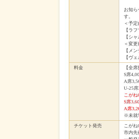
お知ら
す。
＜予定
【ラフ
【シャ
＜変更
【メン
【ヴェ
料金
【全席
S席4,0
A席3,5
U-25席
こがね
S席3,6
A席3,2
※未就
チケット発売
こがね
市内先