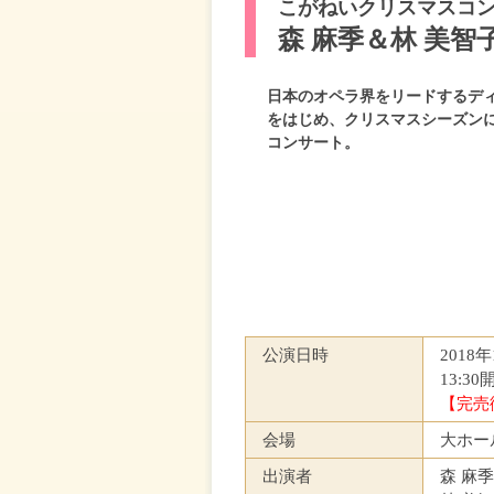
こがねいクリスマスコ
森 麻季＆林 美智
日本のオペラ界をリードするデ
をはじめ、クリスマスシーズン
コンサート。
公演日時
2018
13:30
【完売
会場
大ホー
出演者
森 麻