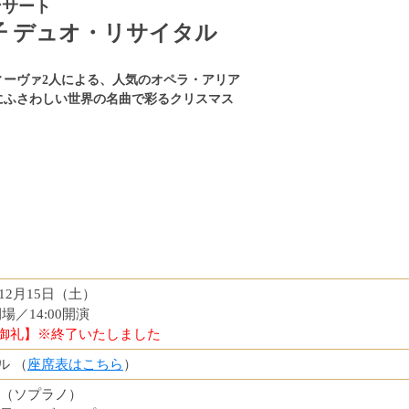
ンサート
子 デュオ・リサイタル
ィーヴァ2人による、人気のオペラ・アリア
にふさわしい世界の名曲で彩るクリスマス
年12月15日（土）
開場／14:00開演
御礼】※終了いたしました
ル （
座席表はこちら
）
季（ソプラノ）