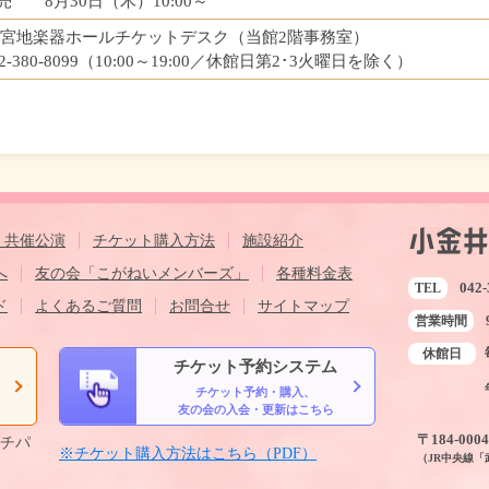
売 8月30日（木）10:00～
 宮地楽器ホールチケットデスク（当館2階事務室）
042-380-8099（10:00～19:00／休館日第2･3火曜日を除く）
・共催公演
チケット購入方法
施設紹介
へ
友の会「こがねいメンバーズ」
各種料金表
042-
TEL
ド
よくあるご質問
お問合せ
サイトマップ
営業時間
休館日
チケット予約システム
チケット予約・購入、
ら
友の会の入会・更新はこちら
〒184-00
ルチパ
※チケット購入方法はこちら（PDF）
（JR中央線