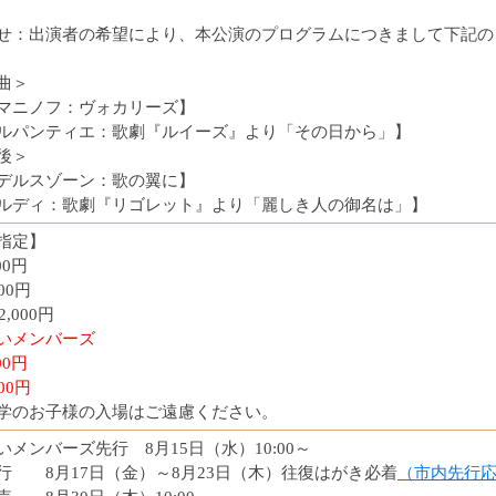
せ：出演者の希望により、本公演のプログラムにつきまして下記の
曲＞
マニノフ：ヴォカリーズ】
ルパンティエ：歌劇『ルイーズ』より「その日から」】
後＞
デルスゾーン：歌の翼に】
ルディ：歌劇『リゴレット』より「麗しき人の御名は」】
指定】
00円
00円
2,000円
いメンバーズ
00円
00円
学のお子様の入場はご遠慮ください。
いメンバーズ先行 8月15日（水）10:00～
行 8月17日（金）～8月23日（木）往復はがき必着
（市内先行