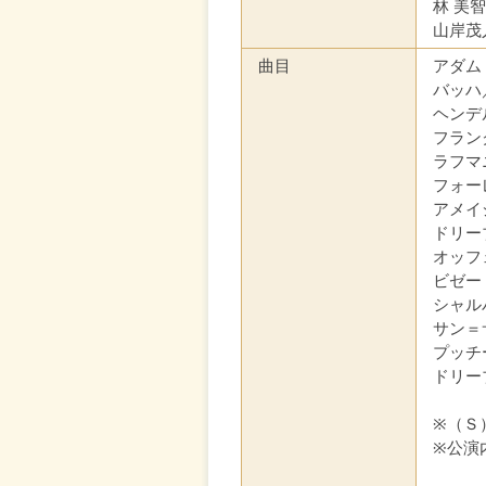
林 美
山岸茂
曲目
アダム
バッハ
ヘンデ
フラン
ラフマ
フォー
アメイ
ドリー
オッフ
ビゼー
シャル
サン＝
プッチ
ドリー
※（Ｓ
※公演