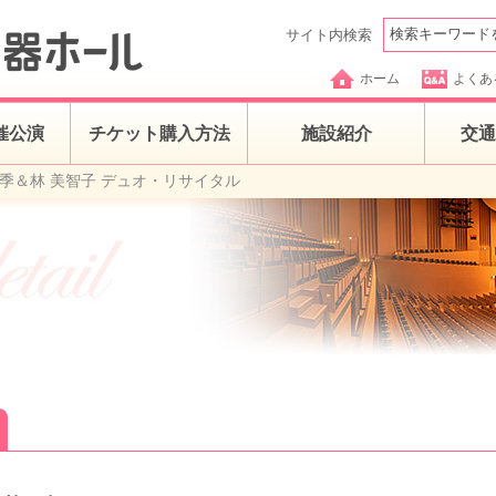
サイト内検索
ホーム
よくあ
催公演
チケット購入方法
施設紹介
交通
麻季＆林 美智子 デュオ・リサイタル