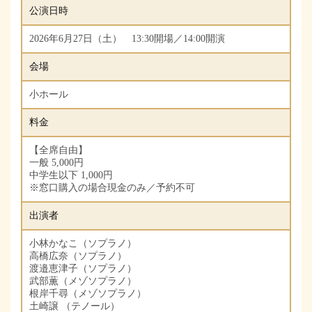
公演日時
2026年6月27日（土） 13:30開場／14:00開演
会場
小ホール
料金
【全席自由】
一般 5,000円
中学生以下 1,000円
※窓口購入の場合現金のみ／予約不可
出演者
小林かなこ（ソプラノ）
高橋広奈（ソプラノ）
渡邉恵津子（ソプラノ）
武部薫（メゾソプラノ）
根岸千尋（メゾソプラノ）
土崎譲 （テノール）