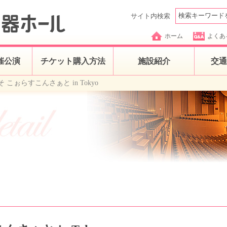
サイト内検索
ホーム
よくあ
催公演
チケット購入方法
施設紹介
交通
 こぉらすこんさぁと in Tokyo