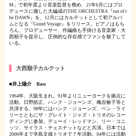
M」で初年度より音楽監督を務め、21年6月にはプロ
デュースに徹した大編成のTHE ORCHESTRA『out of t
he DAWN』を、12月にはカルテットとして初アルバ
ムとなる『Grand Voyage』をリリース。ピアノはもち
ろん、プロデューサー、作編曲も手掛ける音楽家・大
西順子を提示し、圧倒的な存在感でファンを魅了して
いる。
大西順子カルテット
■井上陽介 Bass
1964年、大阪生まれ。91年よりニューヨークを拠点に
活動。日野皓正、ハンク・ジョーンズ、穐吉敏子等と
共演する。98年にはハンク・ジョーンズ、ベン・ライ
リーとともにザ・グレイト・ジャズ・トリオのレコー
ディングに参加。デューイ・レッドマン、リー・コニ
ッツ、サイラス・チェスナットなどと共演。日本では
2006年まで辛島文雄トリオで７年活動。04年には活動