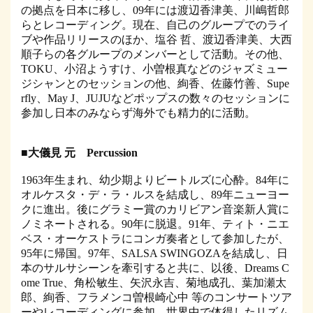
の拠点を日本に移し、09年には渡辺香津美、川嶋哲郎
らとレコーディング。現在、自己のグループでのライ
ブや作品リリースのほか、塩谷 哲、渡辺香津美、大西
順子らの各グループのメンバーとして活動。その他、
TOKU、小沼ようすけ、小曽根真などのジャズミュー
ジシャンとのセッションの他、絢香、佐藤竹善、Supe
rfly、May J、JUJUなどポップスの数々のセッションに
参加し日本のみならず海外でも精力的に活動。
■大儀見 元 Percussion
1963年生まれ、幼少期よりビートルズに心酔。84年に
オルケスタ・デ・ラ・ルスを結成し、89年ニューヨー
クに進出。後にグラミー賞のカリビアン音楽新人賞に
ノミネートされる。90年に脱退。91年、ティト・ニエ
ベス・オーケストラにコンガ奏者として参加したが、
95年に帰国。97年、SALSA SWINGOZAを結成し、日
本のサルサシーンを牽引すると共に、以後、Dreams C
ome True、角松敏生、矢沢永吉、菊地成孔、葉加瀬太
郎、絢香、フラメンコ曽根崎心中 等のコンサートツア
ーやレコーディングに参加。世界中で体得したリズム