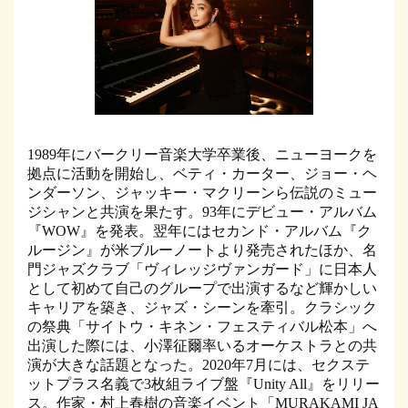
1989年にバークリー音楽大学卒業後、ニューヨークを
拠点に活動を開始し、ベティ・カーター、ジョー・ヘ
ンダーソン、ジャッキー・マクリーンら伝説のミュー
ジシャンと共演を果たす。93年にデビュー・アルバム
『WOW』を発表。翌年にはセカンド・アルバム『ク
ルージン』が米ブルーノートより発売されたほか、名
門ジャズクラブ「ヴィレッジヴァンガード」に日本人
として初めて自己のグループで出演するなど輝かしい
キャリアを築き、ジャズ・シーンを牽引。クラシック
の祭典「サイトウ・キネン・フェスティバル松本」へ
出演した際には、小澤征爾率いるオーケストラとの共
演が大きな話題となった。2020年7月には、セクステ
ットプラス名義で3枚組ライブ盤『Unity All』をリリー
ス。作家・村上春樹の音楽イベント「MURAKAMI JA