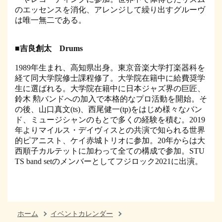
のエッセンスを消化、アレンジして繰り出すグルーヴ
は唯一無二である。
■吉良創太 Drums
1989年生まれ、高知県出身。東京音楽大学打楽器科を
経て同大学院修士課程修了。大学院在籍中に給費奨学
生に選ばれる。大学院在籍中に日本ジャズ界の巨匠、
鈴木 勲バンドへの加入で本格的なプロ活動を開始。そ
の後、山口真文(ts)、西尾健一(tp)をはじめ様々なバン
ド、ミュージシャンのもとで多くの経験を積む。2019
年よりマイルス・デイヴィスとの共演で知られる世界
的ピアニスト、ケイ赤城トリオに参加。20年からは大
西順子カルテットに加わって全ての構成で参加。STU
TS band setのメンバーとしてフジロック2021に出演。
ホーム
イベントカレンダー