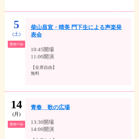
5
柴山昌宣・晴美 門下生による声楽発
(土)
表会
大ホール
10:45開場
11:00開演
【全席自由】
無料
14
青春 歌の広場
(月)
13:30開場
大ホール
14:00開演