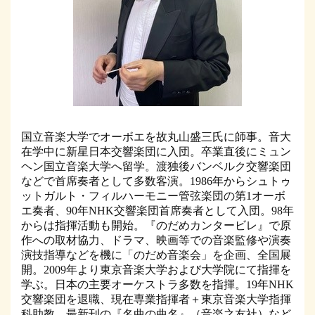
国立音楽大学でオーボエを故丸山盛三氏に師事。音大
在学中に新星日本交響楽団に入団。卒業直後にミュン
ヘン国立音楽大学へ留学。渡独後バンベルク交響楽団
などで首席奏者として多数客演。1986年からシュトゥ
ットガルト・フィルハーモニー管弦楽団の第1オーボ
エ奏者、90年NHK交響楽団首席奏者として入団。98年
からは指揮活動も開始。『のだめカンタービレ』で原
作への取材協力、ドラマ、映画等での音楽監修や演奏
演技指導などを機に「のだめ音楽会」を企画、全国展
開。2009年より東京音楽大学および大学院にて指揮を
学ぶ。日本の主要オーケストラ多数を指揮。19年NHK
交響楽団を退職、現在専業指揮者＋東京音楽大学指揮
科助教。最新刊の『名曲の曲名』（音楽之友社）など