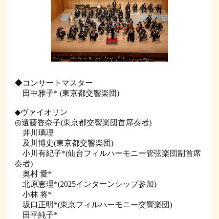
◆コンサートマスター
田中雅子* (東京都交響楽団)
◆ヴァイオリン
◎遠藤香奈子(東京都交響楽団首席奏者)
井川璃理
及川博史(東京都交響楽団)
小川有紀子*(仙台フィルハーモニー管弦楽団副首席
奏者)
奥村 愛*
北原恵理*(2025インターンシップ参加)
小林 将*
坂口正明*(東京フィルハーモニー交響楽団)
田平純子*