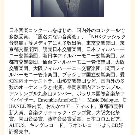
日本音楽コンクールをはじめ、国内外のコンクールで
多数受賞。「題名のない音楽会」、「NHKクラシック
音楽館」等メディアにも多数出演。東京交響楽団、東
京都交響楽団、読売日本交響楽団、日本フィルハーモ
ニー交響楽団、新日本フィルハーモニー交響楽団、京
都市交響楽団、仙台フィルハーモニー管弦楽団、大阪
交響楽団、大阪フィルハーモニー交響楽団、関西フィ
ルハーモニー管弦楽団、ブラショフ国立交響楽団、愛
知室内オーケストラ、山形交響楽団など、国内外の多
数のオーケストラと共演。長岡京室内アンサンブル、
アンサンブル九条山メンバー。ポラリス国際音楽祭ア
ドバイザー。Ensemble Amoibe主宰。Music Dialogue、C
HANEL 室内楽、おんかつアーティスト。京都市芸術
新人賞、音楽クリティック・クラブ賞、大阪文化祭
賞、青山音楽賞、藤堂音楽賞受賞。日本コロムビア、
ALTUS、キングレコード、ワオンレコードよりCD好
評発売中。