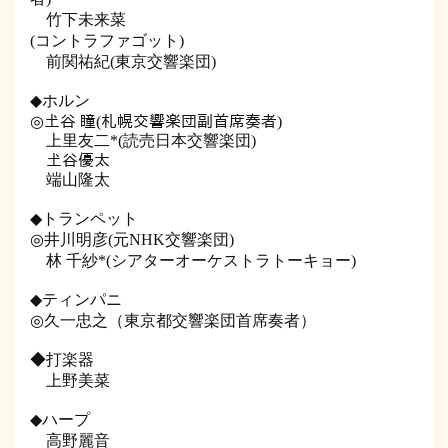
竹下未来菜
(コントラファゴット)
前関祐紀(東京交響楽団)
◆ホルン
◎𡈽谷 瞳(札幌交響楽団副首席奏者)
上里友二*(読売日本交響楽団)
𡈽谷優太
端山隆太
◆トランペット
◎井川明彦(元NHK交響楽団)
林 千紗*(シアターオーケストラトーキョー)
◆ティンパニ
◎久一忠之（東京都交響楽団首席奏者）
◆打楽器
上野美菜
◆ハープ
高野麗音