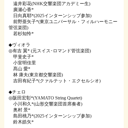
遠井彩花(NHK交響楽団アカデミー生)
廣瀬心香*
日向真耶*(2025インターンシップ参加)
前野亜矢子*(東京ユニバーサル・フィルハーモニー
管弦楽団)
若杉知怜*
◆ヴィオラ
◎有吉 翼* (元スイス･ロマンド管弦楽団)
甲斐史子*
小室明佳里
髙山 愛*
林 康夫(東京都交響楽団)
吉田有紀子*(クァルテット・エクセルシオ)
◆チェロ
◎阪田宏彰*(YAMATO String Quartet)
小川和久*(山形交響楽団首席奏者)
奥村 景*
島田桃乃*(2025インターンシップ参加)
鈴木皓矢*