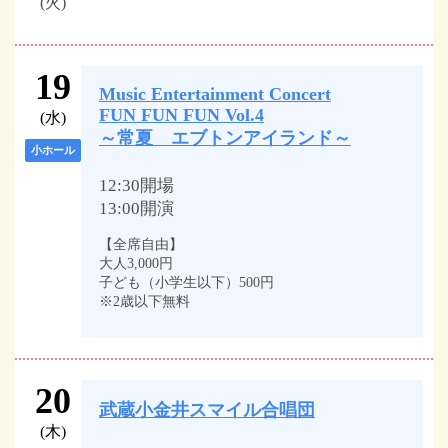
(火)
19
Music Entertainment Concert
FUN FUN FUN Vol.4
(水)
～常夏 エブトンアイランド～
小ホール
12:30開場
13:00開演
【全席自由】
大人3,000円
子ども（小学生以下）500円
※2歳以下無料
20
武蔵小金井スマイル合唱団
(木)