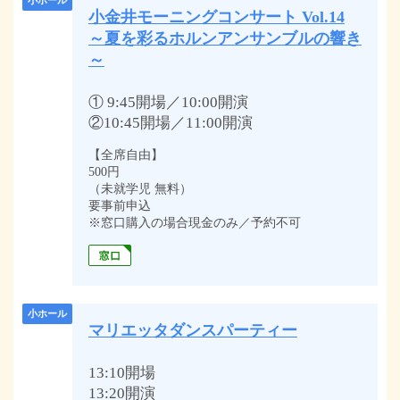
小ホール
小金井モーニングコンサート Vol.14
～夏を彩るホルンアンサンブルの響き
～
① 9:45開場／10:00開演
②10:45開場／11:00開演
【全席自由】
500円
（未就学児 無料）
要事前申込
※窓口購入の場合現金のみ／予約不可
小ホール
マリエッタダンスパーティー
13:10開場
13:20開演