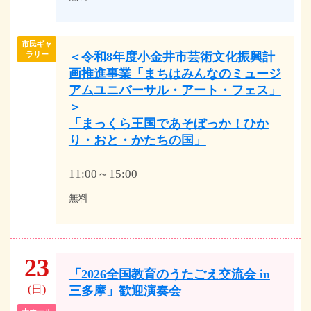
市民ギャ
＜令和8年度小金井市芸術文化振興計
ラリー
画推進事業「まちはみんなのミュージ
アムユニバーサル・アート・フェス」
＞
「まっくら王国であそぼっか！ひか
り・おと・かたちの国」
11:00～15:00
無料
23
「2026全国教育のうたごえ交流会 in
(日)
三多摩」歓迎演奏会