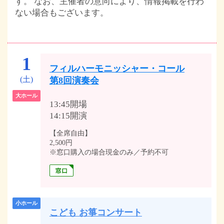
す。 なお、主催者の意向により、情報掲載を行わ
ない場合もございます。
1
フィルハーモニッシャー・コール
(土)
第8回演奏会
大ホール
13:45開場
14:15開演
【全席自由】
2,500円
※窓口購入の場合現金のみ／予約不可
小ホール
こども お箏コンサート