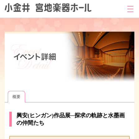
概要
興安(ヒンガン)作品展─探求の軌跡と水墨画
の仲間たち