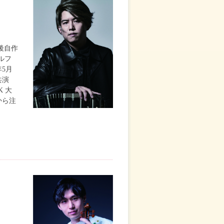
後自作
ルフ
5月
共演
 大
から注