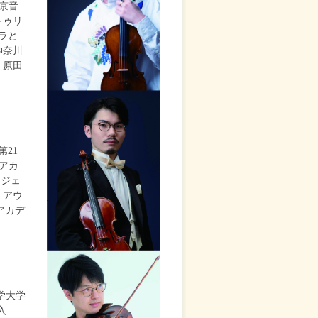
東京音
トゥリ
ラと
神奈川
、原田
21
アカ
ロジェ
、アウ
アカデ
学大学
入