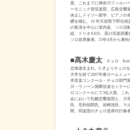
賞。これまでに神奈川フィルハ
ーモニック管弦楽団、広島交響楽
休止しドイツへ留学、ピアノの
鑽を積む。19 年天皇陛下即位
の客演を中心に室内楽、ソロ活
組、トリオAXIS、昴21弦楽四
ソロ首席奏者。25年4月から東
■髙木慶太
チェロ Keita
北海道生まれ。6 才よりチェロ
大学を経て2007年春ロームミ
本音楽コンクール・チェロ部門第
川・ウィーン国際弦楽セミナー
ロコンクールにて3位入賞。これ
会において札幌交響楽団と、大
氏、毛利伯郎氏、岩崎洸氏、マル
間、同楽団のチェロ首席代行奏