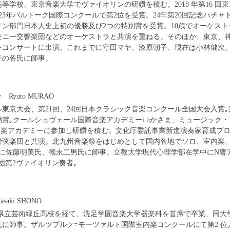
学校、東京音楽大学でヴァイオリンの研鑽を積む。2018 年第16 回
23年バルトーク国際コンクールで第2位を受賞。24年第20回記念ハチャ
ン部門日本人史上初の優勝及び2つの特別賞を受賞。10歳でオーケスト
モニー交響楽団などのオーケストラと共演を重ねる。そのほか、東京、
ンコンサートに出演。これまでに守田マヤ、漆原朝子、現在は小林健次
子の各氏に師事。
yuto MURAO
東京大会、第21回、24回日本クラシック音楽コンクール全国大会入賞｡第
賞｡クールシュヴェール国際音楽アカデミーi nかさま、ミュージック・
内楽アカデミーに参加し研鑽を積む。文化庁委託事業新進演奏家育成プ
管弦楽団と共演。北九州音楽祭をはじめとして国内各地でソロ、室内楽
でに佐藤明美氏、徳永二男氏に師事。立教大学現代心理学部在学中にN響
団第2ヴァイオリン奏者｡
ki SHONO
分県立芸術緑丘高校を経て、洗足学園音楽大学器楽科を首席で卒業、同大
に師事。ザルツブルク=モーツァルト国際室内楽コンクールにて第2 位