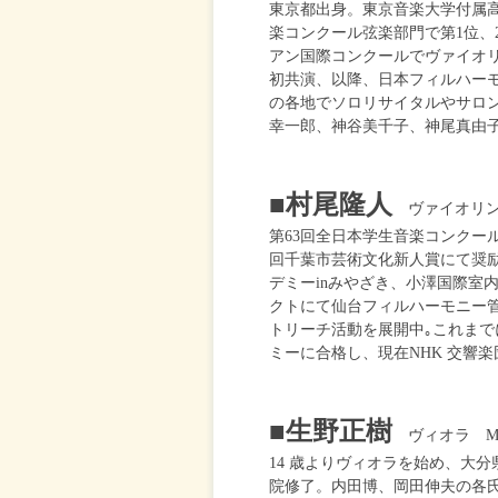
東京都出身。東京音楽大学付属高等
楽コンクール弦楽部門で第1位、
アン国際コンクールでヴァイオリ
初共演、以降、日本フィルハー
の各地でソロリサイタルやサロ
幸一郎、神谷美千子、神尾真由
■村尾隆人
ヴァイオリン R
第63回全日本学生音楽コンクール
回千葉市芸術文化新人賞にて奨励
デミーinみやざき、小澤国際室
クトにて仙台フィルハーモニー
トリーチ活動を展開中｡これま
ミーに合格し、現在NHK 交響楽
■生野正樹
ヴィオラ Masa
14 歳よりヴィオラを始め、大
院修了。内田博、岡田伸夫の各氏