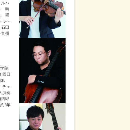
ィルハ
を一時
し、研
トラへ
。石田
ラ九州
大学院
 回日
回旭
 チェ
人演奏
与四郎
約2年