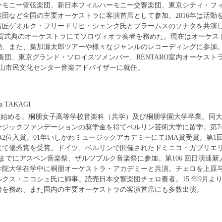
ーモニー管弦楽団、新日本フィルハーモニー交響楽団、東京シティ・フ
団など全国の主要オーケストラに客演首席として参加。2016年は活動
名匠ゲオルク・フリードリヒ・シェンク氏とブラームスのソナタを共演
祝賀式典のオーケストラにてソロヴィオラ奏者を務めた。現在はオーケス
動、また、葉加瀬太郎ツアーや様々なジャンルのレコーディングに参加
重奏団、東京グランド・ソロイスツメンバー、RENTARO室内オーケスト
松山市民文化センター音楽アドバイザーに就任。
 TAKAGI
を始める。桐朋女子高等学校音楽科（共学）及び桐朋学園大学卒業。同
ュージックファンデーションの奨学金を得てベルリン芸術大学に留学。第74
2位入賞。01年いしかわミュージックアカデミーにてIMA賞受賞。第1
にて優秀賞を受賞。ドイツ、ベルリンで開催されたドミニコ・ガブリエリ
までにアスペン音楽祭、ザルツブルク音楽祭に参加。第106 回日演連新
学院大学在学中に桐朋オーケストラ・アカデミーと共演。チェロを上原
クス・ニコシュ氏に師事。読売日本交響楽団チェロ奏者。15 年9月より
者を務め、また国内の主要オーケストラの客演首席にも多数出演。