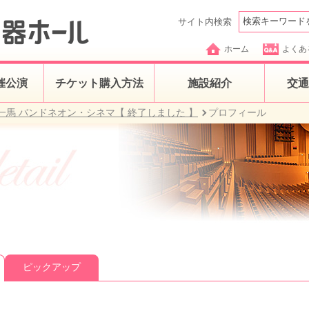
サイト内検索
ホーム
よくあ
催公演
チケット購入方法
施設紹介
交通
一馬 バンドネオン・シネマ【 終了しました 】
プロフィール
ピックアップ