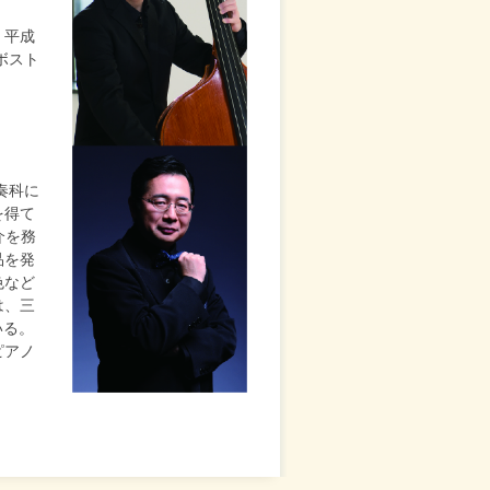
。平成
ボスト
奏科に
を得て
紹介を務
品を発
色など
は、三
いる。
ピアノ