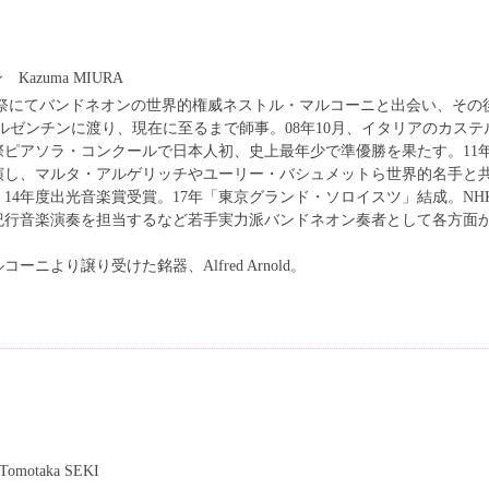
azuma MIURA
音楽祭にてバンドネオンの世界的権威ネストル・マルコーニと出会い、その
ルゼンチンに渡り、現在に至るまで師事。08年10月、イタリアのカステ
際ピアソラ・コンクールで日本人初、史上最年少で準優勝を果たす。11年
演し、マルタ・アルゲリッチやユーリー・バシュメットら世界的名手と
14年度出光音楽賞受賞。17年「東京グランド・ソロイスツ」結成。NHK
紀行音楽演奏を担当するなど若手実力派バンドネオン奏者として各方面
ニより譲り受けた銘器、Alfred Arnold。
taka SEKI