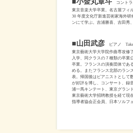
■小金丸章斗
コントラバス
東京音楽大学卒業。名古屋フィ
30 年度文化庁新進芸術家海外
ンにて学ぶ。吉浦勝喜、吉田秀
■山田武彦
ピアノ Takeh
東京藝術大学大学院作曲専攻修了
入学、同クラスの７種類の卒業
卒業。フランスの演奏団体である2e2
める。またフランス北部のランス
表。帰国後はピアニストとして
が好評を博し、コンサート、録
浦一馬キンテート、東京グランド
東京藝術大学招聘教授を経て現
指導者協会正会員、日本ソルフ