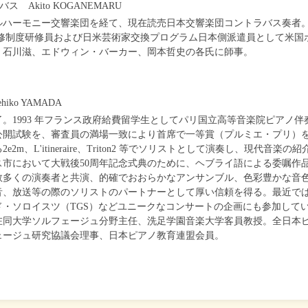
 Akito KOGANEMARU
ルハーモニー交響楽団を経て、現在読売日本交響楽団コントラバス奏者
研修制度研修員および日米芸術家交換プログラム日本側派遣員として米国
、石川滋、エドウィン・バーカー、岡本哲史の各氏に師事。
iko YAMADA
。1993 年フランス政府給費留学生としてパリ国立高等音楽院ピアノ伴
公開試験を、審査員の満場一致により首席で一等賞（プルミエ・プリ）
m、L'itineraire、Triton2 等でソリストとして演奏し、現代音楽の
市において大戦後50周年記念式典のために、ヘブライ語による委嘱作
数多くの演奏者と共演、的確でおおらかなアンサンブル、色彩豊かな音
音、放送等の際のソリストのパートナーとして厚い信頼を得る。最近で
・ソロイスツ（TGS）などユニークなコンサートの企画にも参加して
在同大学ソルフェージュ分野主任、洗足学園音楽大学客員教授。全日本
ェージュ研究協議会理事、日本ピアノ教育連盟会員。