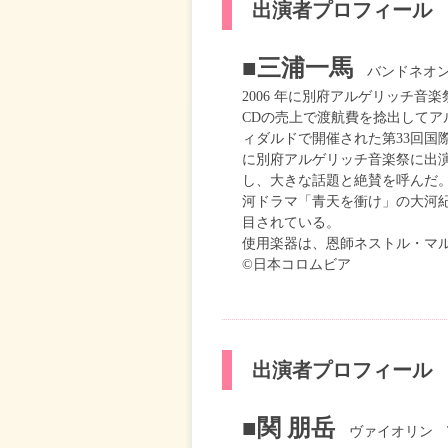
出演者プロフィール
■三浦一馬
バンドネオン K
2006 年に別府アルゲリッチ
CDの売上で渡航費を捻出してア
ィダルドで開催された第33回国
に別府アルゲリッチ音楽祭に出
し、大きな話題と絶賛を呼んだ。
河ドラマ「青天を衝け」の大河
目されている。
使用楽器は、恩師ネストル・マルコー
©日本コロムビア
出演者プロフィール
■関 朋岳
ヴァイオリン Tomo