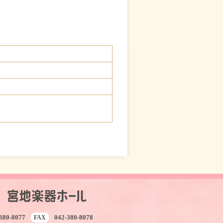
380-8077
042-380-8078
FAX