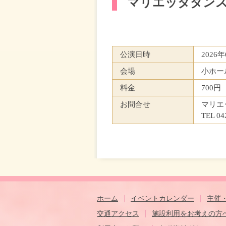
マリエッタダン
公演日時
2026
会場
小ホー
料金
700円
お問合せ
マリエ
TEL 04
ホーム
イベントカレンダー
主催
交通アクセス
施設利用をお考えの方