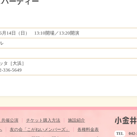
スパーティー
年6月14日（日） 13:10開場／13:20開演
ル
ッタ［大浜］
2-336-5649
・共催公演
チケット購入方法
施設紹介
へ
友の会「こがねいメンバーズ」
各種料金表
042-
TEL