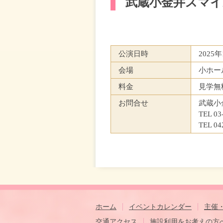
武蔵小金井スマイ
公演日時
2025
会場
小ホー
料金
見学無
お問合せ
武蔵小
TEL 0
TEL 0
ホーム
イベントカレンダー
主催
交通アクセス
施設利用をお考えの方