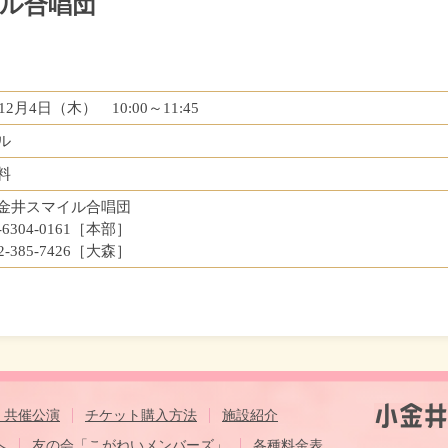
ル合唱団
年12月4日（木） 10:00～11:45
ル
料
金井スマイル合唱団
3-6304-0161［本部］
42-385-7426［大森］
・共催公演
チケット購入方法
施設紹介
へ
友の会「こがねいメンバーズ」
各種料金表