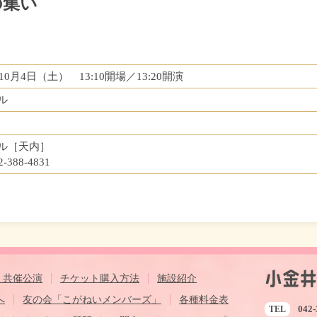
の集い
年10月4日（土） 13:10開場／13:20開演
ル
ル［天内］
2-388-4831
・共催公演
チケット購入方法
施設紹介
へ
友の会「こがねいメンバーズ」
各種料金表
042-
TEL