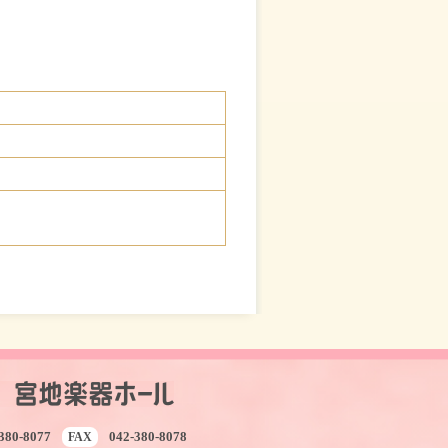
380-8077
042-380-8078
FAX