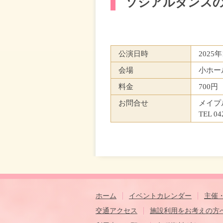
ソシアルダンス
公演日時
2025
会場
小ホー
料金
700円
お問合せ
メイプ
TEL 04
ホーム
イベントカレンダー
主催
交通アクセス
施設利用をお考えの方