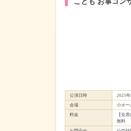
こども お箏コン
公演日時
2025
会場
小ホー
料金
【全席
無料
お問合せ
公益財