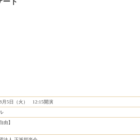
サート
年8月5日（火） 12:15開演
ル
自由】
団法人 正派邦楽会