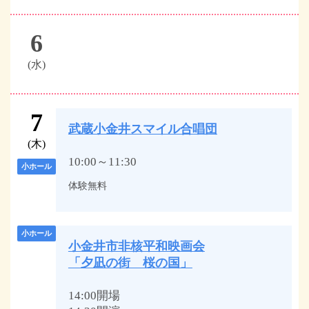
6
(水)
7
武蔵小金井スマイル合唱団
(木)
10:00～11:30
小ホール
体験無料
小ホール
小金井市非核平和映画会
「夕凪の街 桜の国」
14:00開場