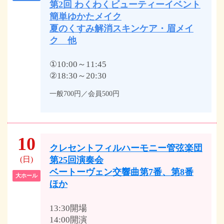
第2回 わくわくビューティーイベント
簡単ゆかたメイク
夏のくすみ解消スキンケア・眉メイ
ク 他
①10:00～11:45
②18:30～20:30
一般700円／会員500円
10
クレセントフィルハーモニー管弦楽団
(日)
第25回演奏会
ベートーヴェン交響曲第7番、第8番
大ホール
ほか
13:30開場
14:00開演