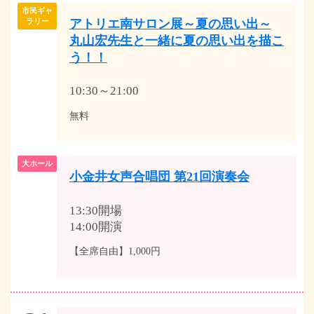
市民ギャ
アトリエ南サロン展～夏の思い出～
ラリー
丸山宏先生と一緒に夏の思い出を描こ
う！！
10:30～21:00
無料
大ホール
小金井女声合唱団 第21回演奏会
13:30開場
14:00開演
【全席自由】1,000円