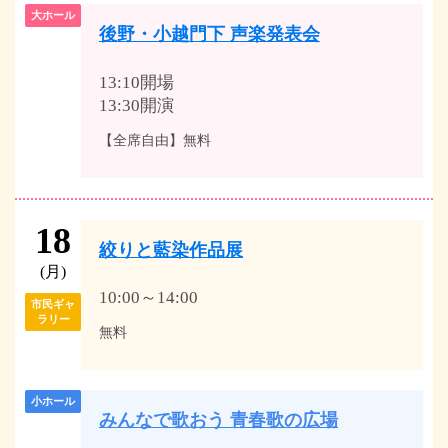
大ホール
後野・小越門下 声楽発表会
13:10開場
13:30開演
【全席自由】無料
18
絞りと藍染作品展
(月)
10:00～14:00
市民ギャ
ラリー
無料
小ホール
みんなで歌おう 青春歌の広場